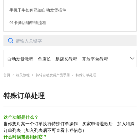
手机千牛如何添加自动发货插件
91卡券店铺申请流程
自动发货教程
鱼店长
易店长教程
开放平台教程
首页
/
相关教程
/
转转自动发货产品手册
/
特殊订单处理
91卡券仓库
转转免费领
常见问题
特殊订单处理
各平台常用功能案例介绍
活动手册
阿奇索账号中心产品手册
虚拟订单定制产品手册
这个功能是什么？
当你想对某一个订单执行特殊订单操作，买家申请退款后，加入特殊
订单列表（加入列表后不可查看卡券信息）
转转自动发货产品手册
螃蟹自动发货产品手册
什么时候需要用到它？