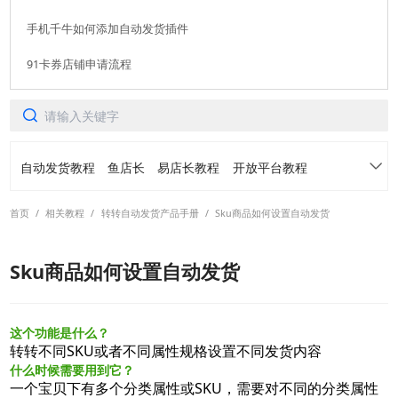
手机千牛如何添加自动发货插件
91卡券店铺申请流程
自动发货教程
鱼店长
易店长教程
开放平台教程
首页
/
相关教程
/
转转自动发货产品手册
/
Sku商品如何设置自动发货
91卡券仓库
转转免费领
常见问题
Sku商品如何设置自动发货
各平台常用功能案例介绍
活动手册
阿奇索账号中心产品手册
虚拟订单定制产品手册
这个功能是什么？
转转不同SKU或者不同属性规格设置不同发货内容
什么时候需要用到它？
转转自动发货产品手册
螃蟹自动发货产品手册
一个宝贝下有多个分类属性或SKU，需要对不同的分类属性