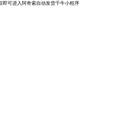
确认授权即可进入阿奇索自动发货千牛小程序
软件使用咨询
扫描二维码或查看聊天示例