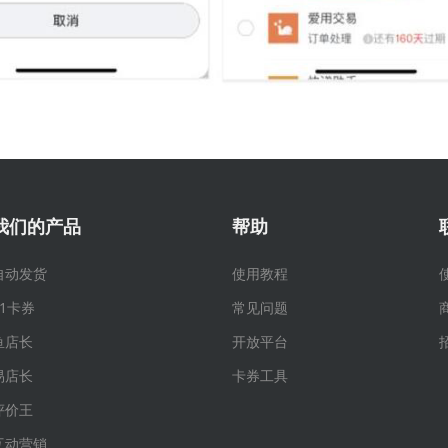
我们的产品
帮助
自动发货
使用教程
91卡券
常见问题
鱼店长
开放平台
易店长
卡券工具
评价王
互动营销