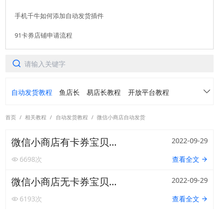
手机千牛如何添加自动发货插件
软件使用咨询
91卡券店铺申请流程
扫描二维码或查看聊天示例
自动发货教程
鱼店长
易店长教程
开放平台教程
首页
/
相关教程
/
自动发货教程
/
微信小商店自动发货
91卡券仓库
转转免费领
常见问题
微信小商店有卡券宝贝如何设置自动发货
2022-09-29
各平台常用功能案例介绍
活动手册
6698
次
查看全文
阿奇索账号中心产品手册
虚拟订单定制产品手册
微信小商店无卡券宝贝如何设置自动发货
2022-09-29
6193
次
查看全文
扫码或长按保存图片
转转自动发货产品手册
螃蟹自动发货产品手册