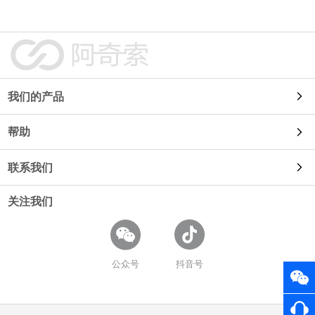
阿奇索商品铺货
点击查看大图
我们的产品
帮助
自动发货
联系我们
使用教程
91卡券
关注我们
使用咨询
常见问题
鱼店长
商务合作
开放平台
公众号
抖音号
易店长
招聘信息
卡券工具
评价王