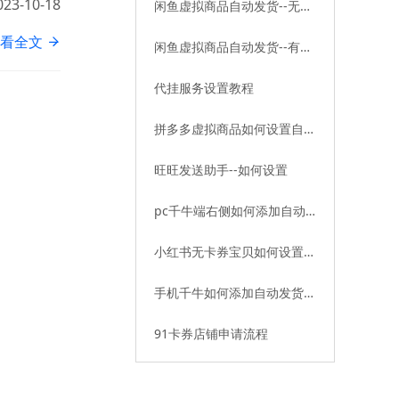
023-10-18
闲鱼虚拟商品自动发货--无卡
券教程
看全文
闲鱼虚拟商品自动发货--有卡
券教程
代挂服务设置教程
拼多多虚拟商品如何设置自动
发货——有卡券篇
旺旺发送助手--如何设置
pc千牛端右侧如何添加自动
发货插件
小红书无卡券宝贝如何设置自
动发货
手机千牛如何添加自动发货插
件
91卡券店铺申请流程