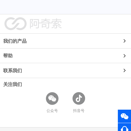
我们的产品
帮助
自动发货
联系我们
使用教程
91卡券
关注我们
使用咨询
常见问题
鱼店长
商务合作
开放平台
公众号
抖音号
易店长
招聘信息
卡券工具