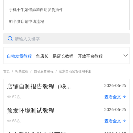
手机千牛如何添加自动发货插件
91卡券店铺申请流程
自动发货教程
鱼店长
易店长教程
开放平台教程
首页
/
相关教程
/
自动发货教程
/
京东自动发货使用手册
91卡券仓库
转转免费领
常见问题
店铺自测报告教程（联调教程）
2026-06-25
各平台常用功能案例介绍
活动手册
62
次
查看全文
阿奇索账号中心产品手册
虚拟订单定制产品手册
预发环境测试教程
2026-06-25
软件使用咨询
68
次
查看全文
转转自动发货产品手册
螃蟹自动发货产品手册
扫描二维码或查看聊天示例