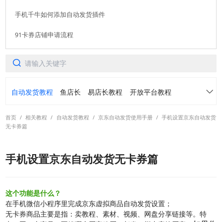
手机千牛如何添加自动发货插件
91卡券店铺申请流程
自动发货教程
鱼店长
易店长教程
开放平台教程
首页
/
相关教程
/
自动发货教程
/
京东自动发货使用手册
/
手机设置京东自动发货
91卡券仓库
转转免费领
常见问题
无卡券篇
各平台常用功能案例介绍
活动手册
手机设置京东自动发货无卡券篇
阿奇索账号中心产品手册
虚拟订单定制产品手册
这个功能是什么？
在手机微信小程序里完成京东虚拟商品自动发货设置；
转转自动发货产品手册
螃蟹自动发货产品手册
无卡券商品主要是指：卖教程、素材、视频、网盘分享链接等。特