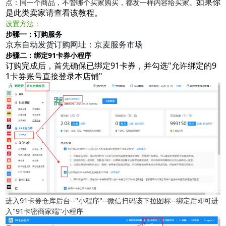
如果你
点：同一个商品，不管哪个买家购买，都发一样内容给买家。
是此类卖家请查看该教程。
阿奇索商品铺货
设置方法：
步骤一：订购服务
京东自动发货订购网址：
京麦服务市场
步骤二：绑定91卡券小程序
订购完成后，首先确保已绑定91卡券，并勾选"允许绑定的9
1卡券账号直接登录本店铺"
软件使用咨询
扫描二维码或查看聊天示例
进入91卡券仓库后台--"小程序"--微信扫码该下拉图标--绑定后即可进
入"91卡密商家端"小程序