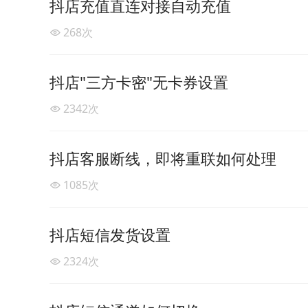
抖店充值直连对接自动充值
268
次
抖店"三方卡密"无卡券设置
2342
次
抖店客服断线，即将重联如何处理
1085
次
抖店短信发货设置
2324
次