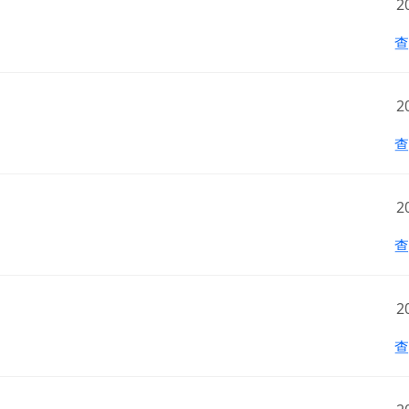
2
查
2
查
2
查
软件使用咨询
扫描二维码或查看聊天示例
2
查