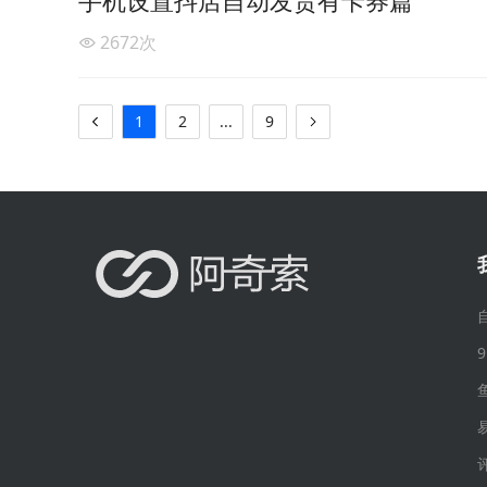
手机设置抖店自动发货有卡券篇
2672
次
1
2
...
9