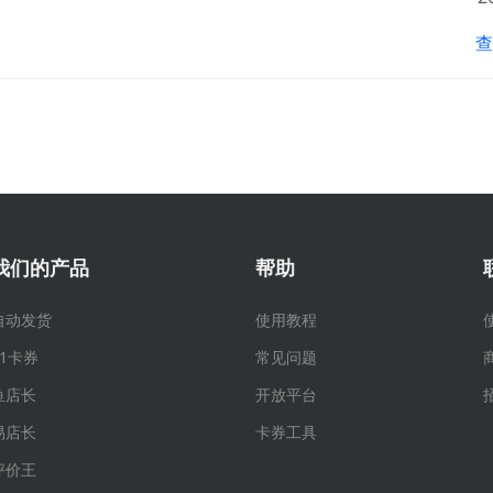
查
我们的产品
帮助
自动发货
使用教程
91卡券
常见问题
鱼店长
开放平台
易店长
卡券工具
评价王