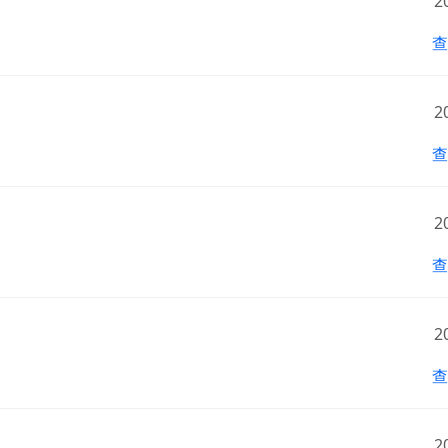
2
查
2
查
2
扫码或长按保存图片
查
2
点击查看大图
查
2