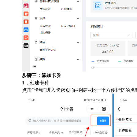
步骤三：添加卡券
1，创建卡种
点击"卡密"进入卡密页面--创建--起一个方便记忆的