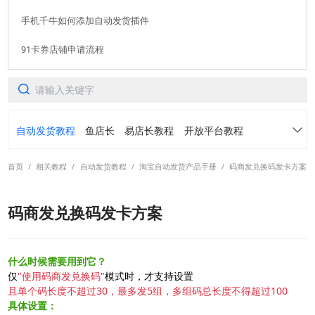
手机千牛如何添加自动发货插件
91卡券店铺申请流程
自动发货教程
鱼店长
易店长教程
开放平台教程
首页
/
相关教程
/
自动发货教程
/
淘宝自动发货产品手册
/
码商发兑换码发卡方案
91卡券仓库
转转免费领
常见问题
软件使用咨询
码商发兑换码发卡方案
各平台常用功能案例介绍
活动手册
扫描二维码或查看聊天示例
阿奇索账号中心产品手册
虚拟订单定制产品手册
什么时候需要用到它？
仅
"使用码商发兑换码"
模式时，才支持设置
且单个码长度不超过30，最多发5组，多组码总长度不得超过100
转转自动发货产品手册
螃蟹自动发货产品手册
具体设置：