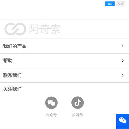
我们的产品
帮助
自动发货
联系我们
使用教程
91卡券
关注我们
使用咨询
常见问题
鱼店长
商务合作
开放平台
公众号
抖音号
易店长
招聘信息