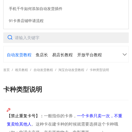
点击查看大图
手机千牛如何添加自动发货插件
91卡券店铺申请流程
自动发货教程
鱼店长
易店长教程
开放平台教程
首页
/
相关教程
/
自动发货教程
/
淘宝自动发货教程
/
卡种类型说明
91卡券仓库
转转免费领
常见问题
卡种类型说明
各平台常用功能案例介绍
活动手册
阿奇索账号中心产品手册
虚拟订单定制产品手册
【禁止重复卡号】：
一般指你的卡券，
一个卡券只卖一次，不重
转转自动发货产品手册
螃蟹自动发货产品手册
复卖给其他人
。这种卡在建卡种的时候就需要选择这个卡种哦