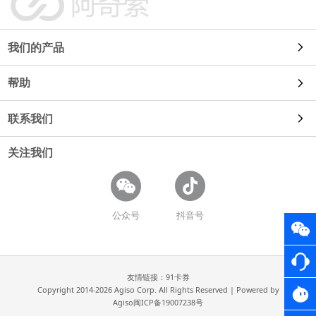
我们的产品
帮助
自动发货
联系我们
使用教程
91卡券
关注我们
使用咨询
常见问题
鱼店长
商务合作
开放平台
公众号
抖音号
易店长
招聘信息
卡券工具
评价王
友情链接：
91卡券
Copyright 2014-
2026
Agiso Corp. All Rights Reserved | Powered by
Agiso
闽ICP备19007238号
互动营销