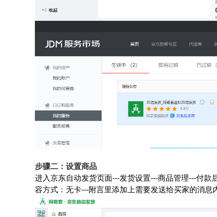
步骤二：设置商品
进入京东自动发货页面---发货设置---商品管理---付款后
容方式：无卡---附言里添加上需要发送给买家的消息