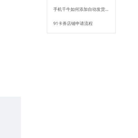
动发货
手机千牛如何添加自动发货插
件
91卡券店铺申请流程