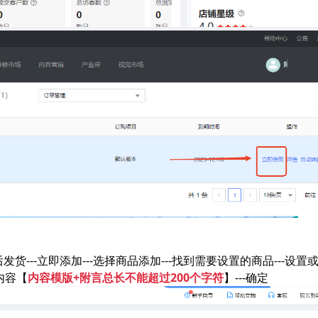
软件使用咨询
扫描二维码或查看聊天示例
发货---立即添加---选择商品添加---找到需要设置的商品---设置或
内容【
内容模版+附言总长不能超过200个字符
】---确定